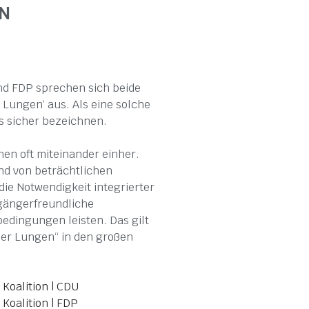
EN
und FDP sprechen sich beide
 Lungen‘ aus. Als eine solche
 sicher bezeichnen.
en oft miteinander einher.
nd von beträchtlichen
ie Notwendigkeit integrierter
ßgängerfreundliche
edingungen leisten. Das gilt
er Lungen“ in den großen
Koalition | CDU
Koalition | FDP