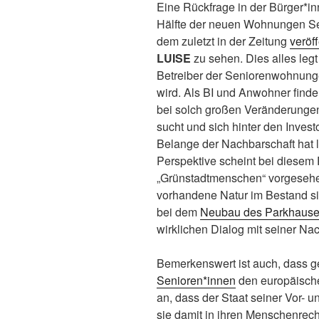
Eine Rückfrage in der Bürger*inn
Hälfte der neuen Wohnungen S
dem zuletzt in der Zeitung
veröf
LUISE
zu sehen. Dies alles leg
Betreiber der Seniorenwohnunge
wird. Als BI und Anwohner find
bei solch großen Veränderungen
sucht und sich hinter den Invest
Belange der Nachbarschaft hat l
Perspektive scheint bei diesem 
„Grünstadtmenschen“ vorgesehen
vorhandene Natur im Bestand sin
bei dem
Neubau des Parkhaus
wirklichen Dialog mit seiner Nac
Bemerkenswert ist auch, dass 
Senioren*innen
den europäischen
an, dass der Staat seiner Vor- 
sie damit in ihren Menschenrech