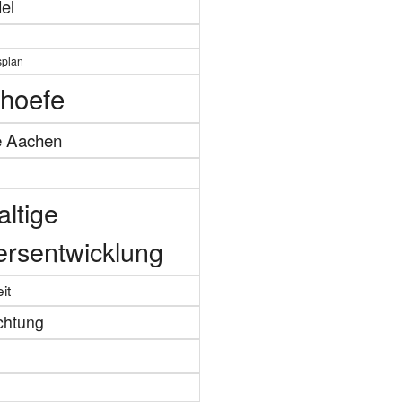
el
splan
hoefe
e Aachen
ltige
ersentwicklung
it
chtung