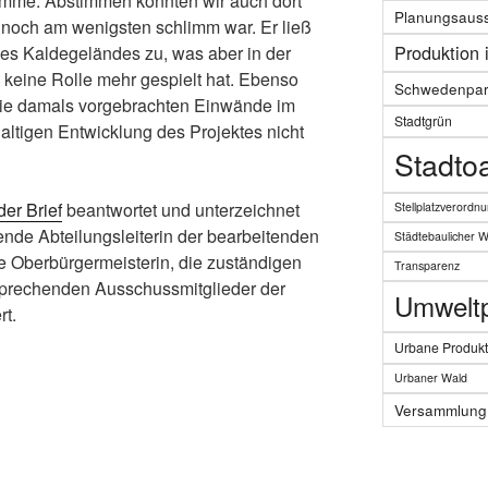
timme. Abstimmen konnten wir auch dort
Planungsaus
 noch am wenigsten schlimm war. Er ließ
Produktion 
es Kaldegeländes zu, was aber in der
 keine Rolle mehr gespielt hat. Ebenso
Schwedenpar
die damals vorgebrachten Einwände im
Stadtgrün
tigen Entwicklung des Projektes nicht
Stadto
er Brief
beantwortet und unterzeichnet
Stellplatzverordn
etende Abteilungsleiterin der bearbeitenden
Städtebaulicher 
ie Oberbürgermeisterin, die zuständigen
Transparenz
sprechenden Ausschussmitglieder der
Umweltpo
rt.
Urbane Produkt
Urbaner Wald
Versammlung