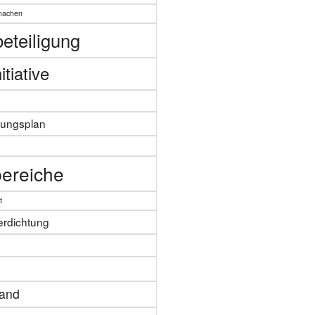
machen
eteiligung
itiative
zungsplan
n
ereiche
t
erdichtung
tand