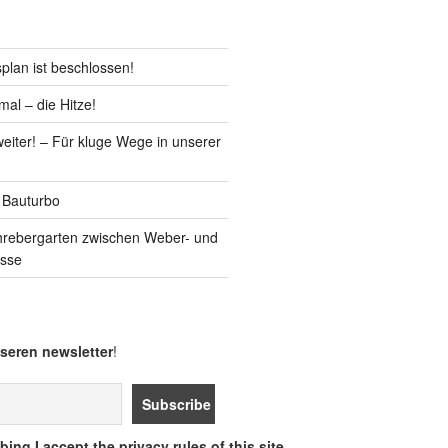
lan ist beschlossen!
al – die Hitze!
iter! – Für kluge Wege in unserer
 Bauturbo
hrebergarten zwischen Weber- und
asse
seren newsletter
!
ing I accept the privacy rules of this site