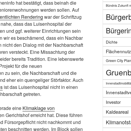
eninfo hat bestätigt, dass beinah die
Bündnis Zukunft 
eniorenwohnungen werden sollen. Auf
Bürgerb
fentlichten Rendering
war der Schriftzug
t nahe, dass das Luisenhospital der
Bürgerin
n und ggf. weiterer Einrichtungen sein
en wir es beschämend, dass ein Nachbar
Dichte
 nicht den Dialog mit der Nachbarschaft
Flächennut
oren versteckt. Eine Missachtung der
eider bereits Tradition. Eine lebenswerte
Green City Pla
Projekt für die neuen
Gruenb
 zu sein, die Nachbarschaft und die
d eher ein quengeliger Störfaktor. Auch
Innenstadtmobilitä
es
ist das Luisenhospital nicht in einen
Innenstadtv
hbarschaft getreten.
Investor
gerade eine
Klimaklage von
Kaldeareal
 Gerichtshof erreicht hat. Diese führen
Klimanots
und Fürsorgepflicht nicht nachkommt und
ten beschnitten werden. Im Block sollen