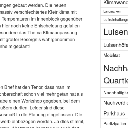
Klimawand
ungen gebaut werden. Die neuen
assiv verschlechtertes Kleinklima mit
Landmarken
n Temperaturen im Innenblock gegenüber
Luftreinhaltung
 hier noch keine Entscheidung gefallen
Luisen
nsbesondere das Thema Klimaanpassung
n mit großer Besorgnis wahrgenommen
Luisenhöf
enheim geplant!
Mobilität
Nachha
Quarti
n Brief hat den Tenor, dass man im
Nachhaltigke
hbarschaft schon viel mehr getan hat als
 habe einen Workshop gegeben, bei dem
Nachverdi
ern durften. Leider sind diese
Parkhaus
usmaß in die Planung eingeflossen. Die
ewerb einbezogen worden. Ja dies stimmt,
Partizipation