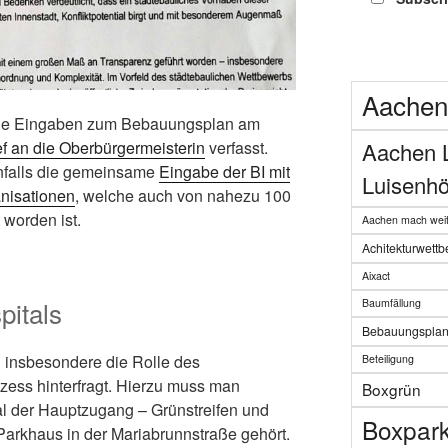
Aachen
 die Eingaben zum Bebauungsplan am
ef an die Oberbürgermeisterin
verfasst.
Aachen 
nfalls die gemeinsame
Eingabe der BI mit
Luisenhö
anisationen
, welche auch von nahezu 100
 worden ist.
Aachen mach weit
Achitekturwett
Aixact
pitals
Baumfällung
Bebauungspla
h insbesondere die Rolle des
Beteiligung
zess hinterfragt. Hierzu muss man
Boxgrün
l der Hauptzugang – Grünstreifen und
Boxpar
arkhaus in der Mariabrunnstraße gehört.