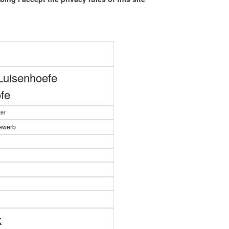
Luisenhoefe
fe
er
bewerb
n
k