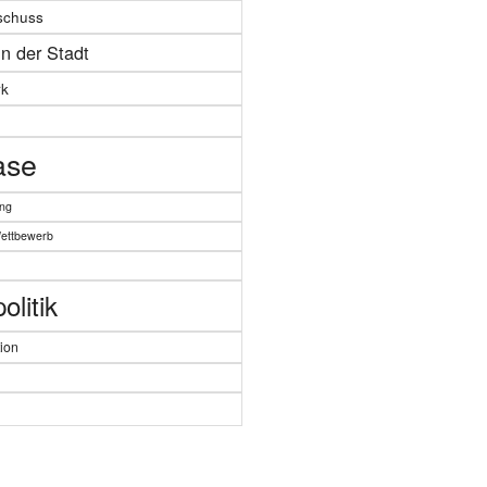
schuss
in der Stadt
k
ase
ung
Wettbewerb
litik
ion