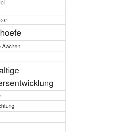
el
splan
hoefe
e Aachen
ltige
ersentwicklung
it
chtung