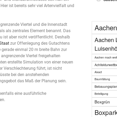
er ist bereits sehr viel Artenvielfalt und
ngrenzende Viertel und die Innenstadt
Aachen
als als zentrales Element benannt. Das
 ist aber nicht veröffentlicht. Deshalb
Aachen 
Staat
zur Offenlegung des Gutachtens
Luisenhö
ne gerade einmal 20 m breite Bahn zur
 angrenzende Viertel freigehalten
Aachen mach weit
en erstellte Simulation von einer neuen
Achitekturwett
r Verschlechterung führt, ist nicht
Aixact
müsste bei den anstehenden
Baumfällung
ngsgebot das Maß der Planung sein.
Bebauungspla
benfalls eine ausführliche
Beteiligung
en.
Boxgrün
Boxpar