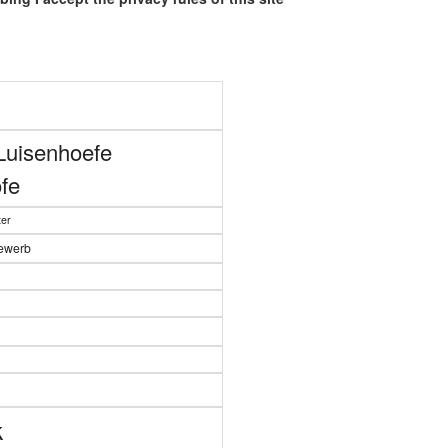
Luisenhoefe
fe
er
bewerb
n
k