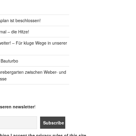
lan ist beschlossen!
al – die Hitze!
iter! – Für kluge Wege in unserer
 Bauturbo
hrebergarten zwischen Weber- und
asse
seren newsletter
!
ing I accept the privacy rules of this site