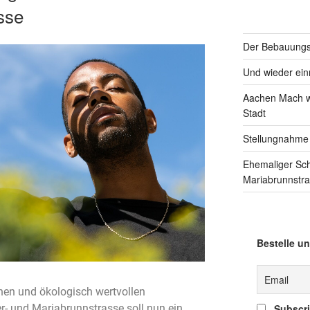
sse
Der Bebauungsp
Und wieder einm
Aachen Mach we
Stadt
Stellungnahme
Ehemaliger Sc
Mariabrunnstr
Bestelle un
nen und ökologisch wertvollen
Subscrib
- und Mariabrunnstrasse soll nun ein