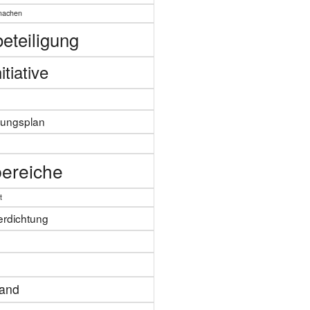
machen
eteiligung
itiative
zungsplan
n
ereiche
t
erdichtung
tand