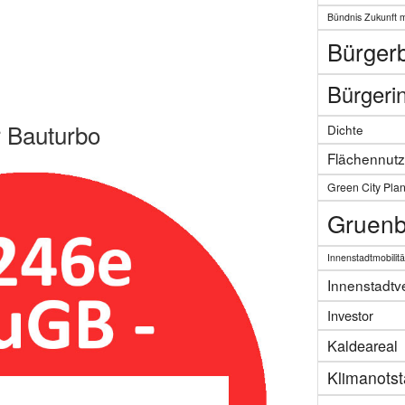
Bündnis Zukunft 
Bürgerb
Bürgerin
 Bauturbo
Dichte
Flächennut
Green City Pla
Gruenb
Innenstadtmobilitä
Innenstadtv
Investor
Kaldeareal
Klimanots