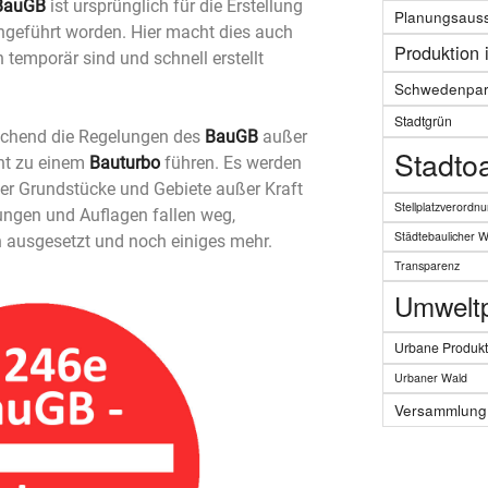
BauGB
ist ursprünglich für die Erstellung
Planungsaus
ingeführt worden. Hier macht dies auch
Produktion 
 temporär sind und schnell erstellt
Schwedenpar
Stadtgrün
reichend die Regelungen des
BauGB
außer
Stadto
cht zu einem
Bauturbo
führen. Es werden
er Grundstücke und Gebiete außer Kraft
Stellplatzverordn
ungen und Auflagen fallen weg,
Städtebaulicher 
n ausgesetzt und noch einiges mehr.
Transparenz
Umweltpo
Urbane Produkt
Urbaner Wald
Versammlung