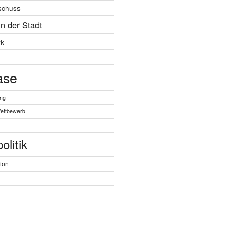
schuss
in der Stadt
k
ase
ung
Wettbewerb
litik
ion