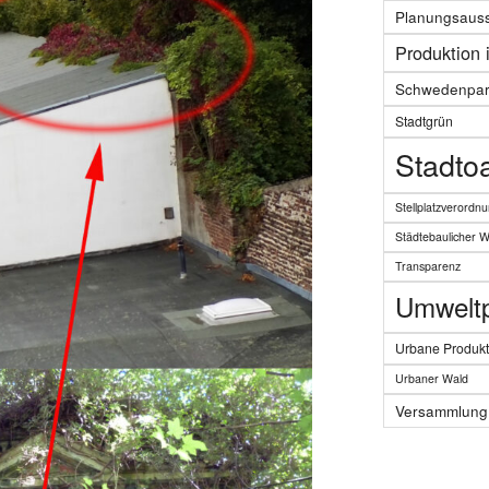
Planungsaus
Produktion 
Schwedenpar
Stadtgrün
Stadto
Stellplatzverordn
Städtebaulicher 
Transparenz
Umweltpo
Urbane Produkt
Urbaner Wald
Versammlung