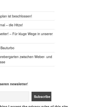
lan ist beschlossen!
al – die Hitze!
iter! – Für kluge Wege in unserer
 Bauturbo
hrebergarten zwischen Weber- und
asse
seren newsletter
!
ing I accept the privacy rules of this site