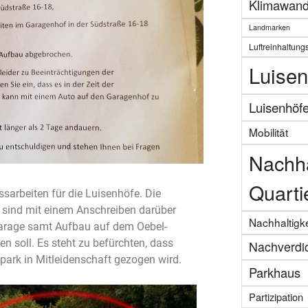
Klimawand
Landmarken
Luftreinhaltung
Luisen
Luisenhöf
Mobilität
Nachha
Quarti
sarbeiten für die Luisenhöfe. Die
 sind mit einem Anschreiben darüber
Nachhaltigke
Garage samt Aufbau auf dem Oebel-
 soll. Es steht zu befürchten, dass
Nachverdi
park in Mitleidenschaft gezogen wird.
Parkhaus
Partizipation