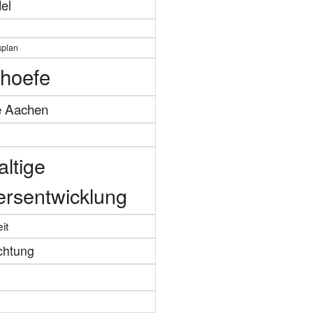
el
splan
hoefe
e Aachen
ltige
ersentwicklung
it
chtung