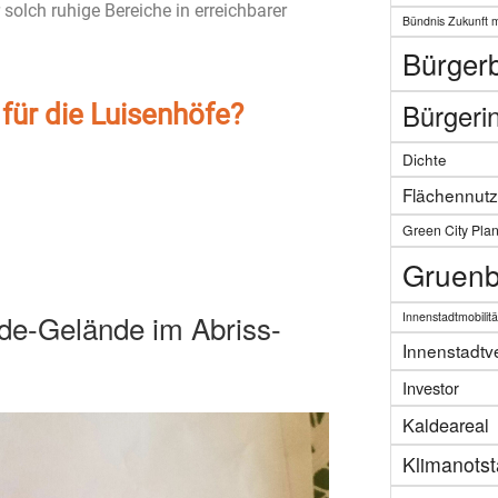
r solch ruhige Bereiche in erreichbarer
Bündnis Zukunft 
Bürgerb
Bürgerin
für die Luisenhöfe?
Dichte
Flächennut
Green City Pla
Gruenb
lde-Gelände im Abriss-
Innenstadtmobilitä
Innenstadtv
Investor
Kaldeareal
Klimanots