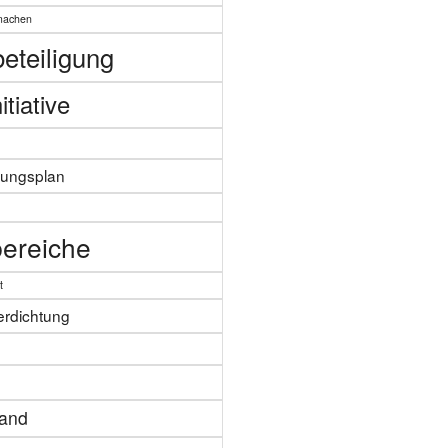
machen
eteiligung
itiative
zungsplan
n
ereiche
t
erdichtung
tand