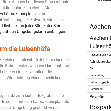
h Lärm. Aachen hat diesen Plan erstmals
rmaktionsplan zum vierten Mal
es Lärmaktionsplans
ist nun
öffentlichung des Entwurfs wird eine
Aachen
t.
Hierbei kann jeder Bürger der Stadt
ug auf den Umgebungslärm einbringen
.
Aachen 
Luisenhö
 um die Luisenhöfe
Aachen mach weit
ereich der Luisenhöfe ist zum einen der
Achitekturwett
 die Bahnstrecke zwischen Hauptbahnhof
Aixact
tzterer sind es vor allem die
Baumfällung
nach Windrichtung einen erheblichen
Bebauungspla
Beteiligung
Gegensatz zum lauten Boxgraben eine
Boxgrün
rte sollen mit dem Lärmaktionsplan als
Boxpar
ress der Umgebung gestärkt werden.