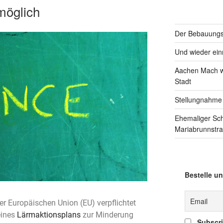
möglich
Der Bebauungsp
Und wieder einm
Aachen Mach we
Stadt
Stellungnahme
Ehemaliger Sc
Mariabrunnstr
Bestelle un
r Europäischen Union (EU) verpflichtet
eines
Lärmaktionsplans
zur Minderung
Subscrib