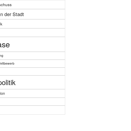
schuss
in der Stadt
k
ase
ung
Wettbewerb
litik
ion