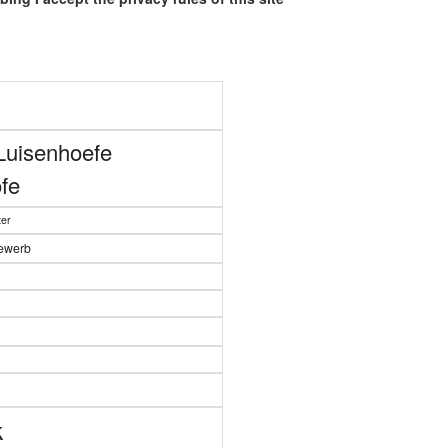
Luisenhoefe
fe
er
bewerb
n
k