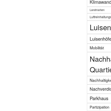
Klimawand
Landmarken
Luftreinhaltung
Luisen
Luisenhöf
Mobilität
Nachha
Quarti
Nachhaltigke
Nachverdi
Parkhaus
Partizipation