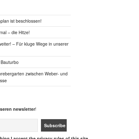
lan ist beschlossen!
al – die Hitze!
iter! – Für kluge Wege in unserer
 Bauturbo
hrebergarten zwischen Weber- und
asse
seren newsletter
!
ing I accept the privacy rules of this site