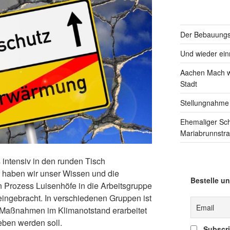
Der Bebauungsp
Und wieder einm
Aachen Mach we
Stadt
Stellungnahme
Ehemaliger Sc
Mariabrunnstr
 intensiv in den runden Tisch
r haben wir unser Wissen und die
Bestelle un
 Prozess Luisenhöfe in die Arbeitsgruppe
ngebracht. In verschiedenen Gruppen ist
 Maßnahmen im Klimanotstand erarbeitet
eben werden soll.
Subscrib