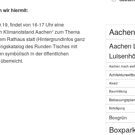
 wir hiermit:
9, findet von 16-17 Uhr eine
Aachen
h Klimanotstand Aachen“ zum Thema
em Rathaus statt (Hintergrundinfos ganz
Aachen 
ungskatalog des Runden Tisches mit
symbolisch in der öffentlichen
Luisenhö
überreicht.
Aachen mach weit
Achitekturwett
Aixact
Baumfällung
Bebauungspla
Beteiligung
Boxgrün
Boxpar