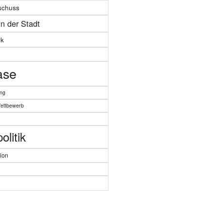
schuss
in der Stadt
k
ase
ung
Wettbewerb
litik
ion