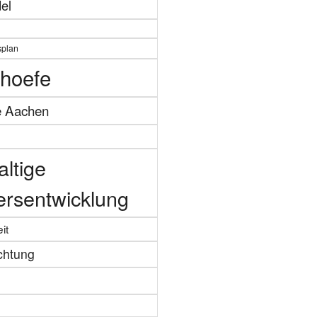
el
splan
hoefe
e Aachen
ltige
ersentwicklung
it
chtung