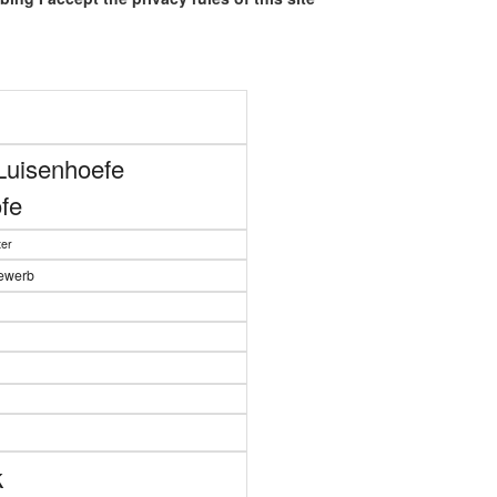
Luisenhoefe
fe
er
bewerb
n
k