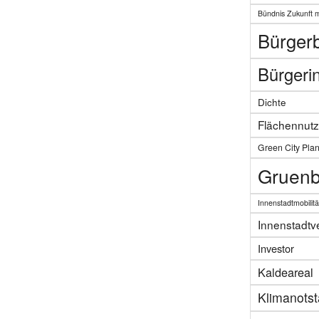
Bündnis Zukunft 
Bürgerb
Bürgerin
Dichte
Flächennut
Green City Pla
Gruenb
Innenstadtmobilitä
Innenstadtv
Investor
Kaldeareal
Klimanots