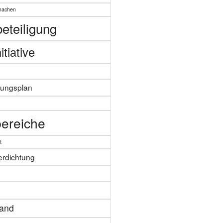
machen
eteiligung
itiative
zungsplan
n
ereiche
t
erdichtung
tand