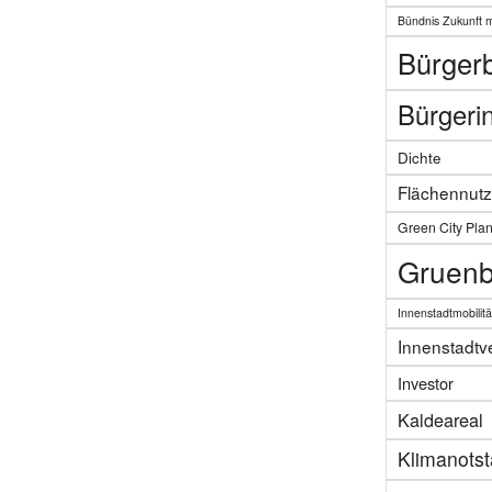
Bündnis Zukunft 
Bürgerb
Bürgerin
Dichte
Flächennut
Green City Pla
Gruenb
Innenstadtmobilitä
Innenstadtv
Investor
Kaldeareal
Klimanots