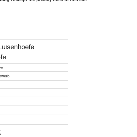
Luisenhoefe
fe
er
bewerb
n
k