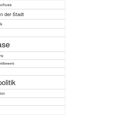
schuss
in der Stadt
k
ase
ung
Wettbewerb
litik
ion