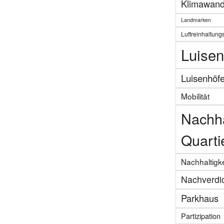
Klimawand
Landmarken
Luftreinhaltung
Luisen
Luisenhöf
Mobilität
Nachha
Quarti
Nachhaltigke
Nachverdi
Parkhaus
Partizipation