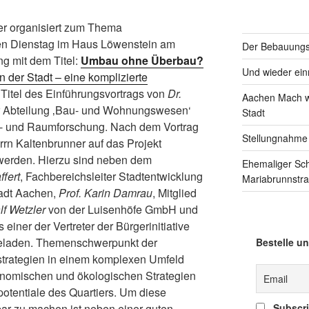
er organisiert zum Thema
n Dienstag im Haus Löwenstein am
Der Bebauungsp
ng mit dem Titel:
Umbau ohne Überbau?
Und wieder einm
 der Stadt – eine komplizierte
r Titel des Einführungsvortrags von
Dr.
Aachen Mach we
er Abteilung ‚Bau- und Wohnungswesen‘
Stadt
adt- und Raumforschung. Nach dem Vortrag
Stellungnahme
rn Kaltenbrunner auf das Projekt
werden. Hierzu sind neben dem
Ehemaliger Sc
ffert
, Fachbereichsleiter Stadtentwicklung
Mariabrunnstr
tadt Aachen,
Prof. Karin Damrau
, Mitglied
lf Wetzler
von der Luisenhöfe GmbH und
ls einer der Vertreter der Bürgerinitiative
geladen. Themenschwerpunkt der
Bestelle un
strategien in einem komplexen Umfeld
onomischen und ökologischen Strategien
otentiale des Quartiers. Um diese
bar zu machen ist neben einer guten
Subscrib