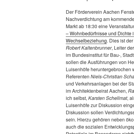
Der Förderverein Aachen Fenst
Nachverdichtung am kommende
Markt ab 18:30 eine Veranstaltu
– Wohnbedürfnisse und Dichte in
Wechselbeziehung
. Dies ist de
Robert Kaltenbrunner
, Leiter d
im Bundesinstitut für Bau-, St
sollen die Ausführungen von Her
Luisenhöfe heruntergebrochen 
Referenten
Niels-Christian Scha
und Verkehrsanlagen bei der S
im Architektenbeirat Aachen,
Ra
ich selbst,
Karsten Schellmat
, a
Luisenhöfe zur Diskussion ein
Diskussion sollen Verdichtungs
sein. Hierzu gehören neben ök
auch die sozialen Entwicklungsp
Potentiale im Besonderen sicht