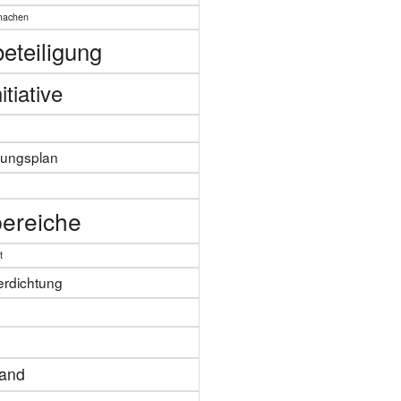
machen
eteiligung
itiative
zungsplan
n
ereiche
t
erdichtung
tand