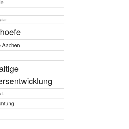
el
splan
hoefe
e Aachen
ltige
ersentwicklung
it
chtung