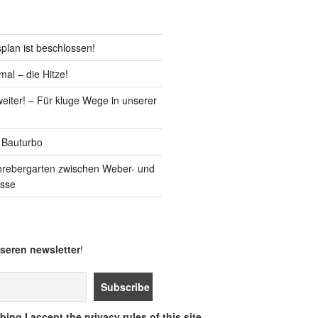
lan ist beschlossen!
al – die Hitze!
iter! – Für kluge Wege in unserer
 Bauturbo
hrebergarten zwischen Weber- und
asse
seren newsletter
!
ing I accept the privacy rules of this site