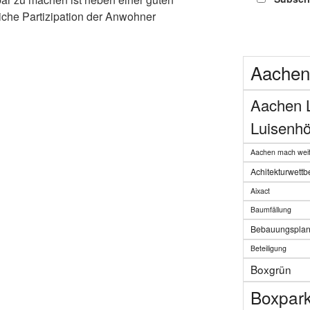
iche Partizipation der Anwohner
Aachen
Aachen 
Luisenhö
Aachen mach weit
Achitekturwett
Aixact
Baumfällung
Bebauungspla
Beteiligung
Boxgrün
Boxpar