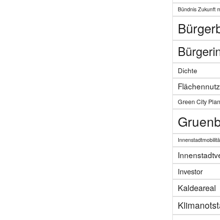
Bündnis Zukunft 
Bürgerb
Bürgerin
Dichte
Flächennut
Green City Pla
Gruenb
Innenstadtmobilitä
Innenstadtv
Investor
Kaldeareal
Klimanots