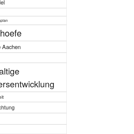
el
splan
hoefe
e Aachen
ltige
ersentwicklung
it
chtung