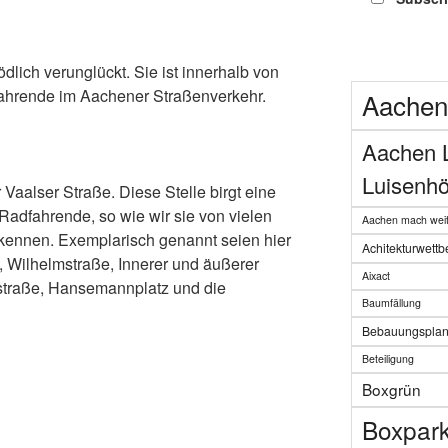
ödlich verunglückt. Sie ist innerhalb von
dfahrende im Aachener Straßenverkehr.
Aachen
Aachen 
Luisenhö
 Vaalser Straße. Diese Stelle birgt eine
 Radfahrende, so wie wir sie von vielen
Aachen mach weit
 kennen. Exemplarisch genannt seien hier
Achitekturwett
, Wilhelmstraße, Innerer und äußerer
Aixact
straße, Hansemannplatz und die
Baumfällung
Bebauungspla
Beteiligung
Boxgrün
Boxpar