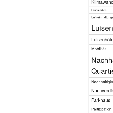
Klimawand
Landmarken
Luftreinhaltung
Luisen
Luisenhöf
Mobilität
Nachha
Quarti
Nachhaltigke
Nachverdi
Parkhaus
Partizipation