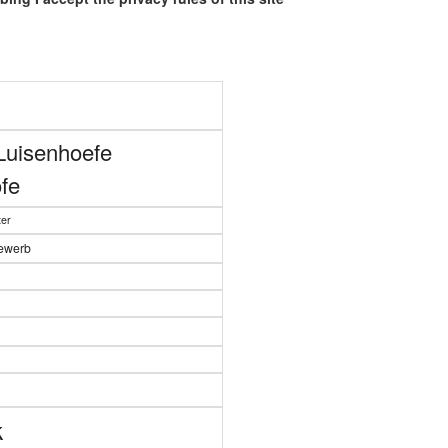
Luisenhoefe
fe
er
bewerb
n
k