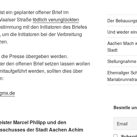
t ein geplanter offener Brief im
Vaalser Straße
tödlich verunglückten
Der Bebauungsp
immung mit den Initiatoren des Briefes
Und wieder einm
um die Initiatoren bei der Verbreitung
zen.
Aachen Mach we
Stadt
n die Presse übergeben werden.
Stellungnahme
er den offenen Brief setzen lassen wollen
itaufgeführt werden, sollten dies über
Ehemaliger Sc
n:
Mariabrunnstr
gmx.de
Bestelle un
ister Marcel Philipp und den
ausschusses der Stadt Aachen Achim
Subscrib