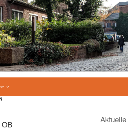
se
N
Aktuelle
n OB