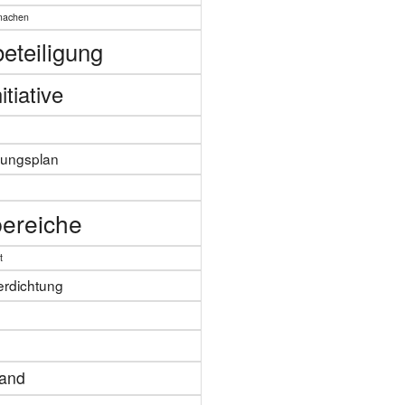
machen
eteiligung
itiative
zungsplan
n
ereiche
t
erdichtung
tand