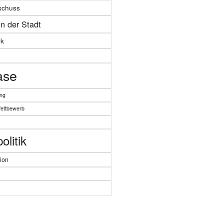
schuss
in der Stadt
k
ase
ung
Wettbewerb
litik
ion