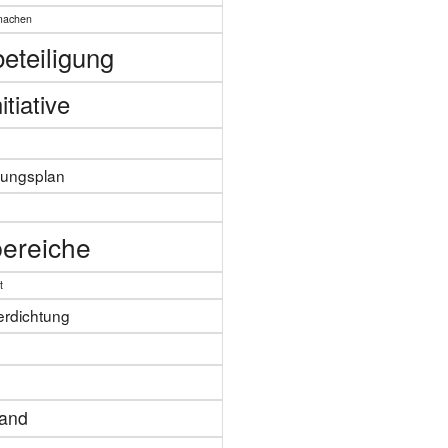
machen
eteiligung
itiative
zungsplan
n
ereiche
t
erdichtung
tand