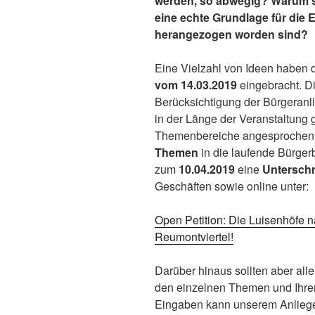
werden, so abwegig? Warum si
eine echte Grundlage für die 
herangezogen worden sind?
Eine Vielzahl von Ideen haben 
vom 14.03.2019
eingebracht. D
Berücksichtigung der Bürgeran
in der Länge der Veranstaltung g
Themenbereiche angesprochen
Themen
in die laufende Bürgerb
zum
10.04.2019
eine
Untersch
Geschäften sowie online unter:
Open Petition: Die Luisenhöfe n
Reumontviertel!
Darüber hinaus sollten aber alle
den einzelnen Themen und Ihren
Eingaben kann unserem Anliege