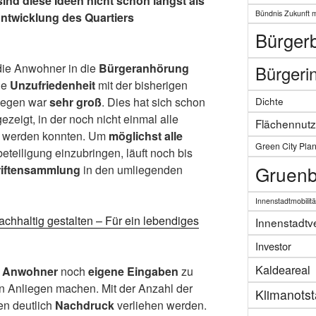
nd diese Ideen nicht schon längst als
Bündnis Zukunft 
Entwicklung des Quartiers
Bürgerb
die Anwohner in die
Bürgeranhörung
Bürgerin
ie
Unzufriedenheit
mit der bisherigen
liegen war
sehr groß
. Dies hat sich schon
Dichte
ezeigt, in der noch nicht einmal alle
Flächennut
 werden konnten. Um
möglichst alle
Green City Pla
eteiligung einzubringen, läuft noch bis
Gruenb
riftensammlung
in den umliegenden
Innenstadtmobilitä
achhaltig gestalten – Für ein lebendiges
Innenstadtv
Investor
Kaldeareal
Anwohner
noch
eigene Eingaben
zu
 Anliegen machen. Mit der Anzahl der
Klimanots
n deutlich
Nachdruck
verliehen werden.