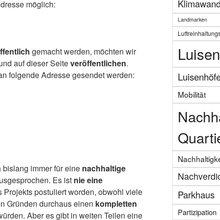
Klimawand
Adresse möglich:
Landmarken
Luftreinhaltung
Luisen
ffentlich
gemacht werden, möchten wir
und auf dieser Seite
veröffentlichen
.
an folgende Adresse gesendet werden:
Luisenhöf
Mobilität
Nachha
Quarti
Nachhaltigke
h bislang immer für eine
nachhaltige
Nachverdi
usgesprochen. Es ist
nie eine
 Projekts postuliert worden, obwohl viele
Parkhaus
en Gründen durchaus einen
kompletten
Partizipation
rden. Aber es gibt in weiten Teilen eine