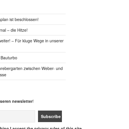
lan ist beschlossen!
al – die Hitze!
iter! – Für kluge Wege in unserer
 Bauturbo
hrebergarten zwischen Weber- und
asse
seren newsletter
!
ing I accept the privacy rules of this site