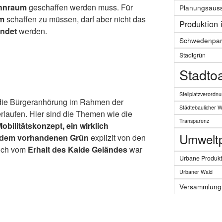
ohnraum
geschaffen werden muss. Für
Planungsaus
m
schaffen zu müssen, darf aber nicht das
Produktion 
ndet
werden.
Schwedenpar
Stadtgrün
Stadto
Stellplatzverordn
 die Bürgeranhörung im Rahmen der
Städtebaulicher 
erlaufen. Hier sind die Themen wie die
Transparenz
obilitätskonzept, ein wirklich
Umweltpo
 dem vorhandenen Grün
explizit von den
uch vom
Erhalt des Kalde Geländes
war
Urbane Produkt
Urbaner Wald
Versammlung