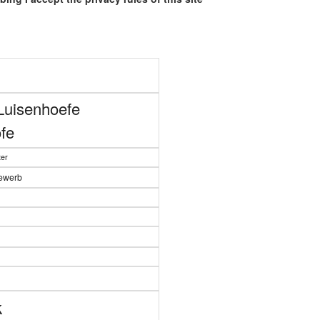
Luisenhoefe
fe
er
bewerb
n
k