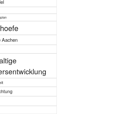
el
splan
hoefe
e Aachen
ltige
ersentwicklung
it
chtung