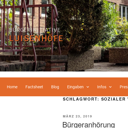
BÜRGERINITIATIVE
LUISENHÖFE
Home
Factsheet
Blog
Eingaben
Infos
Pres
SCHLAGWORT:
SOZIALER
MÄRZ 23, 2019
Bürgeranhörung