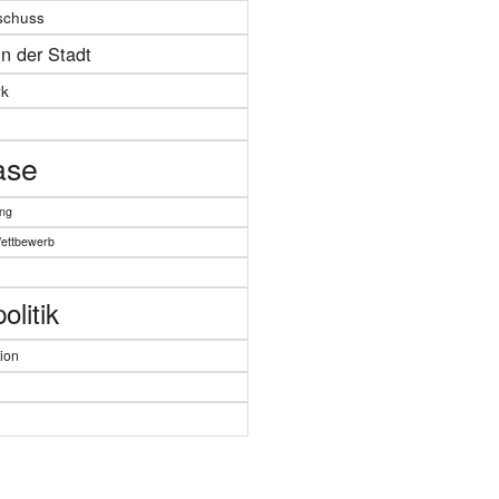
schuss
in der Stadt
k
ase
ung
Wettbewerb
litik
ion