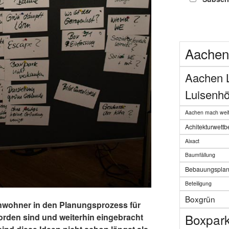
Aachen
Aachen 
Luisenhö
Aachen mach weit
Achitekturwett
Aixact
Baumfällung
Bebauungspla
Beteiligung
Boxgrün
Anwohner in den Planungsprozess für
Boxpar
orden sind und weiterhin eingebracht