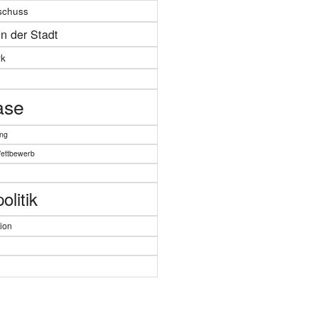
schuss
in der Stadt
k
ase
ung
Wettbewerb
litik
ion