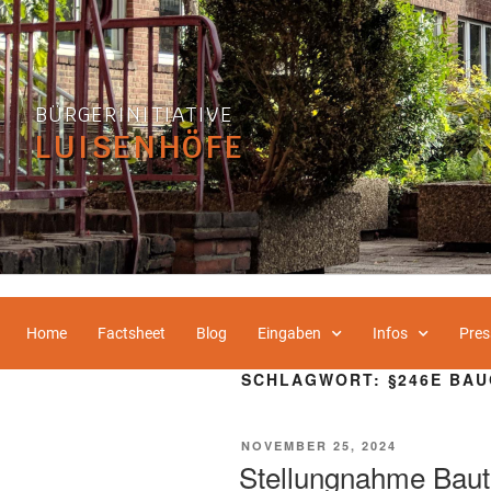
BÜRGERINITIATIVE
LUISENHÖFE
Home
Factsheet
Blog
Eingaben
Infos
Pres
SCHLAGWORT:
§246E BA
NOVEMBER 25, 2024
Stellungnahme Baut