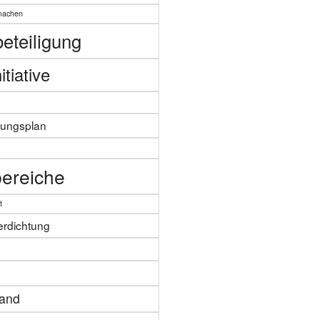
machen
eteiligung
itiative
zungsplan
n
ereiche
t
erdichtung
tand