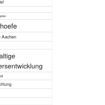
el
splan
hoefe
e Aachen
ltige
ersentwicklung
it
chtung