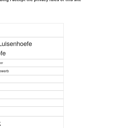
Luisenhoefe
fe
er
bewerb
n
k