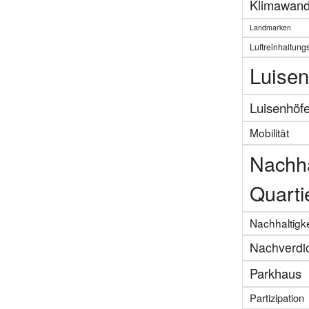
Klimawand
Landmarken
Luftreinhaltung
Luisen
Luisenhöf
Mobilität
Nachha
Quarti
Nachhaltigke
Nachverdi
Parkhaus
Partizipation