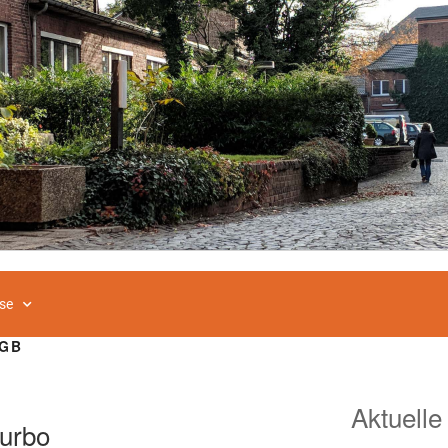
se
UGB
Aktuelle
urbo