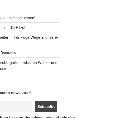
lan ist beschlossen!
al – die Hitze!
iter! – Für kluge Wege in unserer
 Bauturbo
hrebergarten zwischen Weber- und
asse
seren newsletter
!
ing I accept the privacy rules of this site