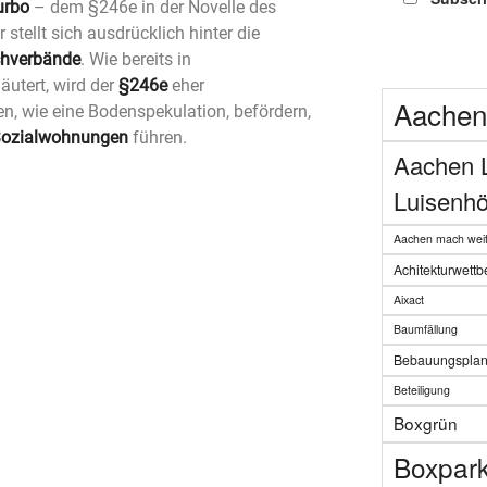
urbo
– dem §246e in der Novelle des
stellt sich ausdrücklich hinter die
chverbände
. Wie bereits in
läutert, wird der
§246e
eher
Aachen
n, wie eine Bodenspekulation, befördern,
Sozialwohnungen
führen.
Aachen 
Luisenhö
Aachen mach weit
Achitekturwett
Aixact
Baumfällung
Bebauungspla
Beteiligung
Boxgrün
Boxpar