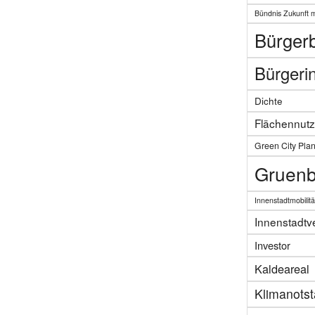
Bündnis Zukunft 
Bürgerb
Bürgerin
Dichte
Flächennut
Green City Pla
Gruenb
Innenstadtmobilitä
Innenstadtv
Investor
Kaldeareal
Klimanots